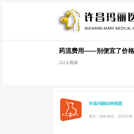
药流费用——别便宜了价
222人阅读
许昌玛丽妇科医院
擅长：妇科炎症、月经不调