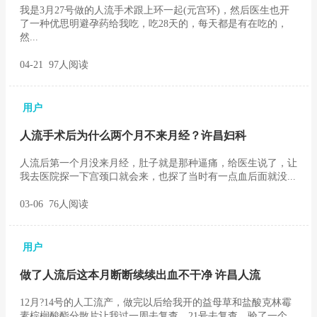
我是3月27号做的人流手术跟上环一起(元宫环)，然后医生也开
了一种优思明避孕药给我吃，吃28天的，每天都是有在吃的，
然...
04-21 97人阅读
用户
人流手术后为什么两个月不来月经？许昌妇科
人流后第一个月没来月经，肚子就是那种逼痛，给医生说了，让
我去医院探一下宫颈口就会来，也探了当时有一点血后面就没...
03-06 76人阅读
用户
做了人流后这本月断断续续出血不干净 许昌人流
12月?14号的人工流产，做完以后给我开的益母草和盐酸克林霉
素棕榈酸酯分散片让我过一周去复查，21号去复查，验了一个