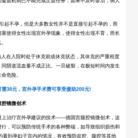
的凝血机制已不能完成止血任务，如果不及时诊治，病人
引起不孕，但是大多数女性并不是直接引起不孕的，而
堵塞使得女性出现宫外孕现象，使得女性出现不育，而长
乱。
孕病人在入院时处于休克前或休克状态，其休克的严重程度
，同阴道流血量不成正比。一旦破裂，在极短时间内发生
生命危险。
需38元，宫外孕手术费可享受援助200元!
腔镜微创术
上治疗宫外孕建议的技术——德国宫腹腔镜微创术，这
进行，可以预防传统手术的各种弊端，如导致组织损伤和
晰的看到孕妇子宫内的情况，有效预防盆腔、腹腔等其他