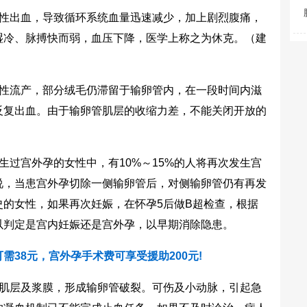
性出血，导致循环系统血量迅速减少，加上剧烈腹痛，
湿冷、脉搏快而弱，血压下降，医学上称之为休克。
（建
）
性流产，部分绒毛仍滞留于输卵管内，在一段时间内滋
反复出血。由于输卵管肌层的收缩力差，不能关闭开放的
生过宫外孕的女性中，有10%～15%的人将再次发生宫
说，当患宫外孕切除一侧输卵管后，对侧输卵管仍有再发
史的女性，如果再次妊娠，在怀孕5后做B超检查，根据
以判定是宫内妊娠还是宫外孕，以早期消除隐患。
需38元，宫外孕手术费可享受援助200元!
肌层及浆膜，形成输卵管破裂。可伤及小动脉，引起急