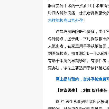
器官受到手术的干扰;而且手术集“
时间内解除病痛，使患者得到更快
怎样能检查出宫外孕
）
许昌玛丽医院医生提醒，由于宫
各种特点，鉴于此，平时例假很准
人流史者，在家里用早孕试纸验尿
到医院检查。抽血测定B—HCG(绒
有助于本病的早期诊断。有条件者
更办法，该法主要适用于输卵管妊
网上提前预约，宫外孕检查费可
【建议医生】：刘红 妇科主任
刘 红 医生从事妇科临床及教研
床经验，对治疗各种妇科常见病、