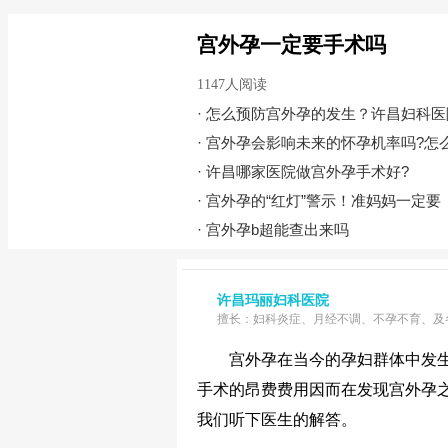
宫外孕一定要手术吗
1147人阅读
·
怎么预防宫外孕的发生？许昌妇科医
·
宫外孕会影响未来的怀孕机率吗?怎
·
许昌哪家医院做宫外孕手术好?
·
宫外孕的“红灯”警示！准妈妈一定要
·
宫外孕b超能查出来吗
许昌玛丽妇科医院
擅长：妇科炎症、月经不调、不孕不育、及
宫外孕在当今的孕妇群体中发生
手术的昂费费用因而在发现宫外孕
我们听下医生的解答。