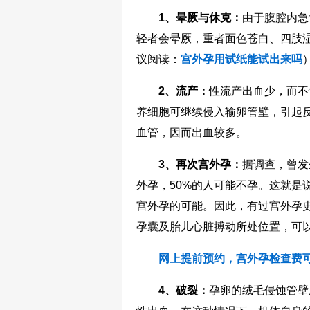
1、晕厥与休克：
由于腹腔内急
轻者会晕厥，重者面色苍白、四肢
议阅读：
宫外孕用试纸能试出来吗
2、流产：
性流产出血少，而不
养细胞可继续侵入输卵管壁，引起
血管，因而出血较多。
3、再次宫外孕：
据调查，曾发
外孕，50%的人可能不孕。这就是
宫外孕的可能。因此，有过宫外孕
孕囊及胎儿心脏搏动所处位置，可
网上提前预约，宫外孕检查费可
4、破裂：
孕卵的绒毛侵蚀管壁