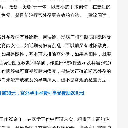
治疗、微创、美容”于一体，以更小的手术创伤，在更短的
的恢复，是目前治疗宫外孕更有效的方法。
（建议阅读：
外孕发病有难诊断、易误诊、发病广和前期病症隐匿等
的育龄女性，如近期例假有点乱，而以前又有过怀孕史、
，如果是阴性，基本可以排除宫外孕，如果是阳性，就要
毛膜促性腺激素)和孕酮，作腹部B超(探查zg及其输卵管)
，作腹腔镜可直视腹腔内病变，是快速正确诊断宫外孕的
娠尚未流产或破裂的早期病人，但不是常规的检查方法。
需38元，宫外孕手术费可享受援助200元!
工作20余年，在医学工作中严谨求实，积累了丰富的临
多发病、疑难杂症具有丰富的临床经验。擅长应用宫腹腔