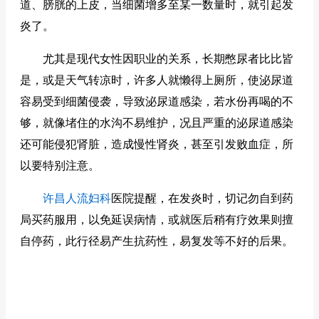
道、膀胱的上皮，当细菌增多至某一数量时，就引起发
炎了。
尤其是现代女性因职业的关系，长期憋尿者比比皆
是，或是天气转凉时，许多人就懒得上厕所，使泌尿道
容易受到细菌侵袭，导致泌尿道感染，若水份再喝的不
够，就像堵住的水沟不易维护，况且严重的泌尿道感染
还可能侵犯肾脏，造成慢性肾炎，甚至引发败血症，所
以要特别注意。
许昌人流妇科
医院提醒，在发炎时，切记勿自到药
局买药服用，以免延误病情，或就医后稍有疗效果则擅
自停药，此行径易产生抗药性，易复发等不好的后果。