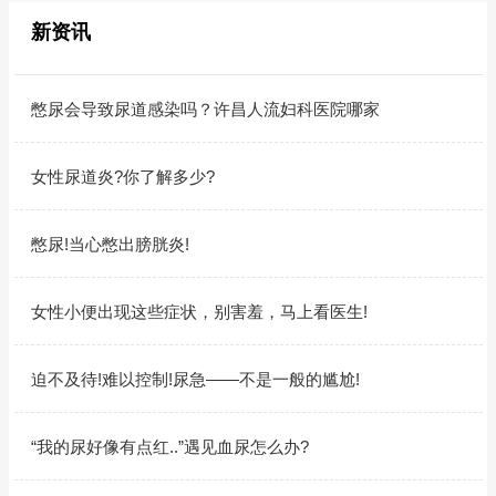
新资讯
憋尿会导致尿道感染吗？许昌人流妇科医院哪家
女性尿道炎?你了解多少?
憋尿!当心憋出膀胱炎!
女性小便出现这些症状，别害羞，马上看医生!
迫不及待!难以控制!尿急——不是一般的尴尬!
“我的尿好像有点红..”遇见血尿怎么办?