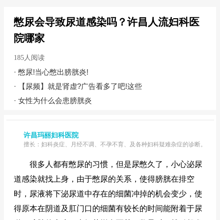
憋尿会导致尿道感染吗？许昌人流妇科医
院哪家
185人阅读
·
憋尿!当心憋出膀胱炎!
·
【尿频】就是肾虚?广告看多了吧!这些
·
女性为什么会患膀胱炎
许昌玛丽妇科医院
擅长：妇科炎症、月经不调、不孕不育、及各种妇科疑难杂症的诊断。
很多人都有憋尿的习惯，但是尿憋久了，小心泌尿
道感染就找上身，由于憋尿的关系，使得膀胱在排空
时，尿液将下泌尿道中存在的细菌冲掉的机会变少，使
得原本在阴道及肛门口的细菌有较长的时间能附着于尿