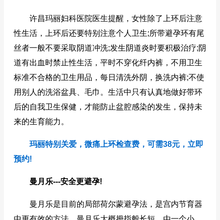
许昌玛丽妇科医院医生提醒，女性除了上环后注意
性生活，上环后还要特别注意个人卫生;所带避孕环有尾
丝者一般不要采取阴道冲洗;发生阴道炎时要积极治疗;阴
道有出血时禁止性生活，平时不穿化纤内裤，不用卫生
标准不合格的卫生用品，每日清洗外阴，换洗内裤;不使
用别人的洗浴盆具、毛巾。生活中只有认真地做好带环
后的自我卫生保健，才能防止盆腔感染的发生，保持未
来的生育能力。
玛丽特别关爱，微痛上环检查费，可需38元，立即
预约!
曼月乐---安全更避孕!
曼月乐是目前的局部荷尔蒙避孕法，是宫内节育器
中更有效的方法。曼月乐大概拇指般长短，由一个小