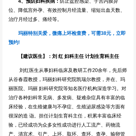
4、预防妇科疾病：
防止盆腔感染、子宫内膜异
位、降低宫外孕、有效控制月经流量、缩短出血天数、
治疗月经过多、痛经等。
玛丽特别关爱，微痛上环检查费，可需38元，立即
预约!
【建议医生】：刘 红 妇科主任 计划生育科主任
刘红医生从事妇科临床及教研工作20余年，先后师
从谷春霞教授，玛丽妇科研究院凯瑞尔教授，并在、玛
丽医院、玛丽 妇科研究院等知名医疗机构深造学习。对
治疗各种妇科常见病、多发病、疑难杂症具有丰富的临
床经验，在生殖健康与不孕症、生殖泌尿感染等方面有
很深的造 诣。担任计划生育科主任，积累丰富临床经
验，已经成功为众多女性成功进行人工流产、药物流
产、清宫术、引产、上环、取环、查环、查孕、输卵管